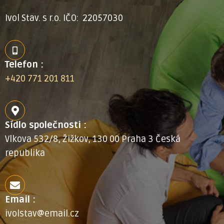
Ivol Stav. s r.o. IČO: 22057030
Telefon :
+420 771 201 811
Sídlo společnosti :
Vlkova 532/8, Žižkov, 130 00 Praha 3 Česká
republika
Email :
ivolstav@email.cz