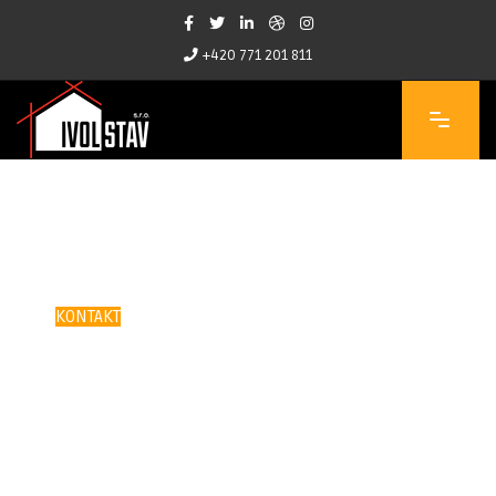
+420 771 201 811
Společnost Ivol Stav s.r.o.
Vítejte na našich webových stránkách!
Pokud nenajdete, co hledáte nebo Vás zaujme něco, o
čem byste chtěli vědět víc – kontaktujte nás
KONTAKT
Společnost Ivol Stav s.r.o.