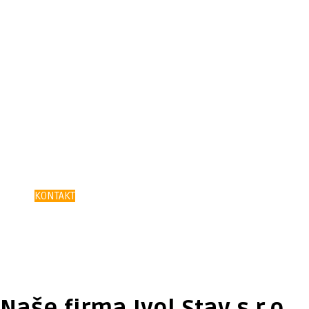
Společnost Ivol Stav s.r.o.
Vítejte na našich webových stránkách!
Pokud nenajdete, co hledáte nebo Vás zaujme něco, o
čem byste chtěli vědět víc – kontaktujte nás
KONTAKT
Naše firma Ivol Stav s.r.o.