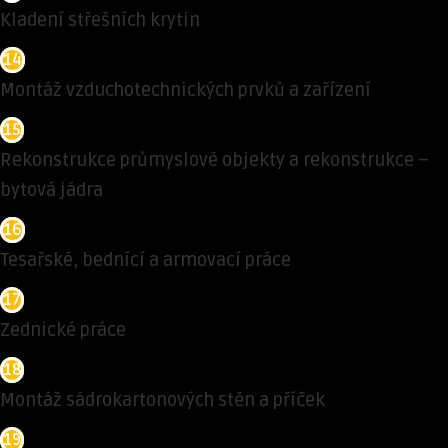
Kladení střešních krytin
14
Montáž vzduchotechnických prvků a zařízení
15
Rekonstrukce průmyslové objekty a rekonstrukce –
bytová jádra
16
Tesařské, bednící a armovací práce
17
Zednické práce
18
Montáž sádrokartonových stěn a příček
19