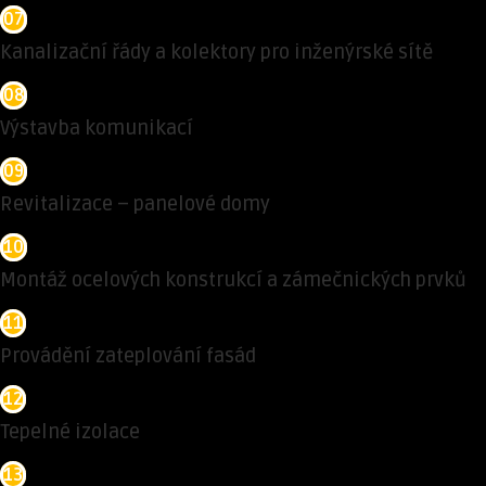
07
Kanalizační řády a kolektory pro inženýrské sítě
08
Výstavba komunikací
09
Revitalizace – panelové domy
10
Montáž ocelových konstrukcí a zámečnických prvků
11
Provádění zateplování fasád
12
Tepelné izolace
13