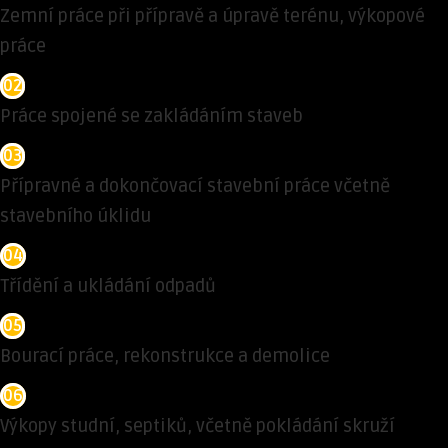
Zemní práce při přípravě a úpravě terénu, výkopové
práce
02
Práce spojené se zakládáním staveb
03
Přípravné a dokončovací stavební práce včetně
stavebního úklidu
04
Třídění a ukládání odpadů
05
Bourací práce, rekonstrukce a demolice
06
Výkopy studní, septiků, včetně pokládání skruží