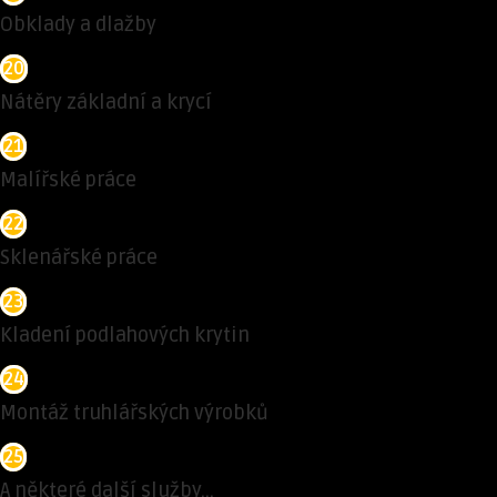
Obklady a dlažby
20
Nátěry základní a krycí
21
Malířské práce
22
Sklenářské práce
23
Kladení podlahových krytin
24
Montáž truhlářských výrobků
25
A některé další služby...